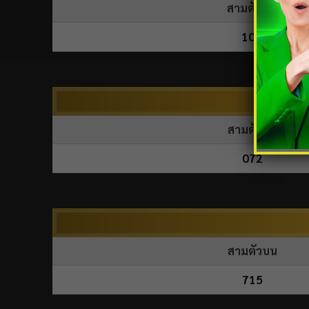
สามตัวบน
104
สามตัวบน
072
สามตัวบน
715