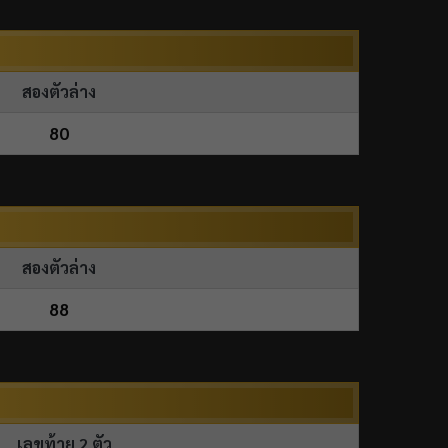
สองตัวล่าง
80
สองตัวล่าง
88
เลขท้าย 2 ตัว