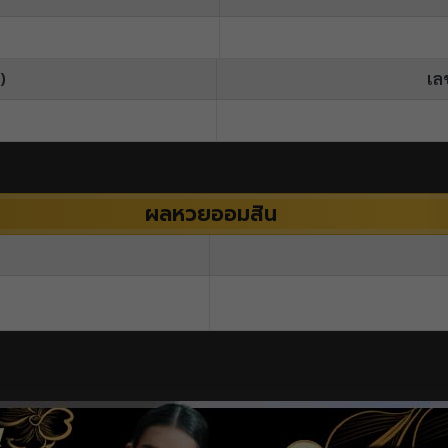
)
เล
ผลหวยออมสิน