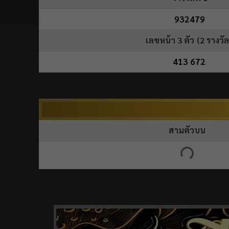
932479
เลขหน้า 3 ตัว
(2 รางวัล
413 672
สามตัวบน