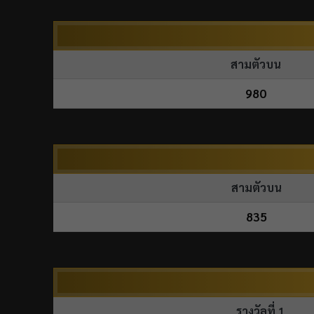
สามตัวบน
980
สามตัวบน
835
รางวัลที่ 1