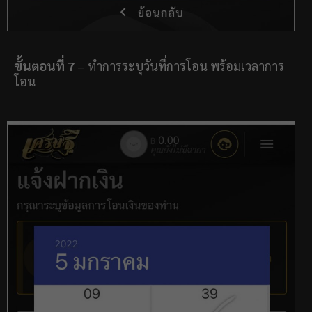
ขั้นตอนที่ 7
– ทำการระบุวันที่การโอน พร้อมเวลาการ
โอน