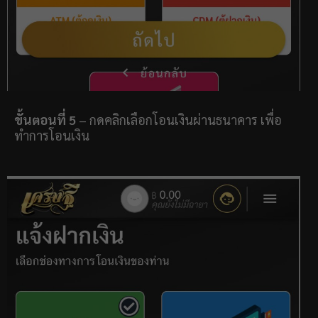
ขั้นตอนที่ 5
– กดคลิกเลือกโอนเงินผ่านธนาคาร เพื่อ
ทำการโอนเงิน