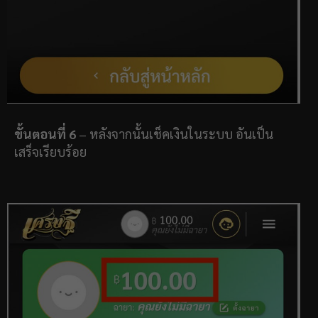
ขั้นตอนที่ 6
– หลังจากนั้นเช็คเงินในระบบ อันเป็น
เสร็จเรียบร้อย