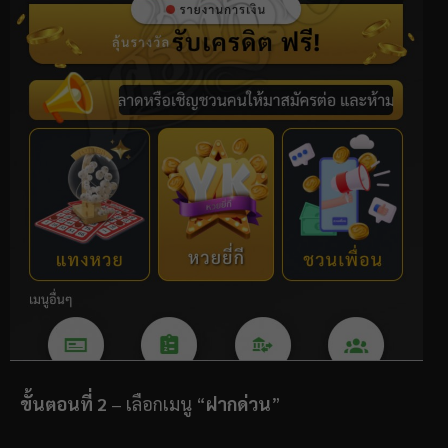
ขั้นตอนที่ 2
– เลือกเมนู “
ฝากด่วน
”