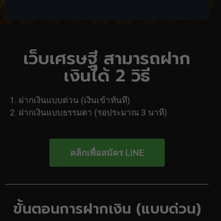
เว็บเศรษฐีุ สามารถฝาก
เงินได้ 2 วิธี
1. ฝากเงินแบบด่วน (เงินเข้าทันที)
2. ฝากเงินแบบธรรมดา (รอประมาณ 3 นาที)
คลิกเพื่อสมัคร LINE
ขั้นตอนการฝากเงิน (แบบด่วน)