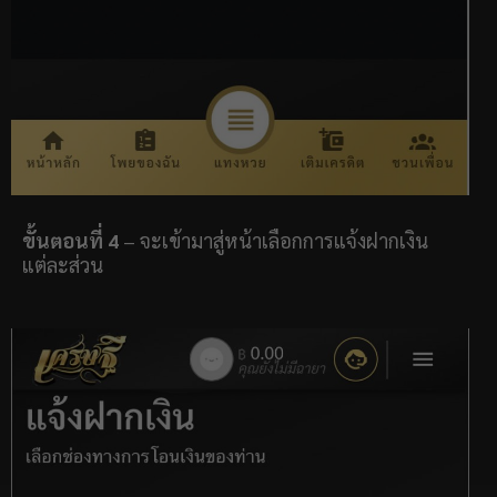
ขั้นตอนที่ 4
– จะเข้ามาสู่หน้าเลือกการแจ้งฝากเงิน
แต่ละส่วน