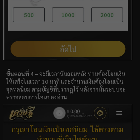
ขั้นตอนที่ 4
– จะมีเวลานับถอยหลัง ท่านต้องโอนเงิน
ให้เสร็จในเวลา 10 นาที และจำนวนเงินต้องโอนเป็น
จุดทศนิยม ตามบัญชีที่ปรากฎไว้ หลังจากนั้นระบบจะ
ตรวจสอบการโอนของท่าน