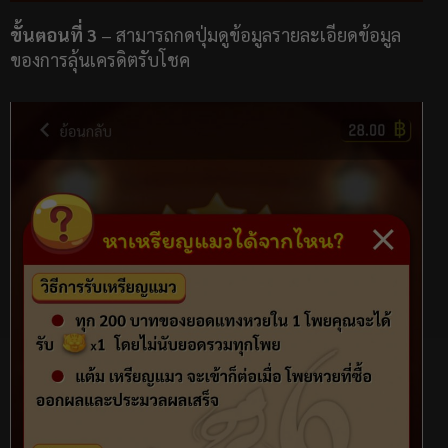
ขั้นตอนที่ 3
– สามารถกดปุ่มดูข้อมูลรายละเอียดข้อมูล
ของการลุ้นเครดิตรับโชค