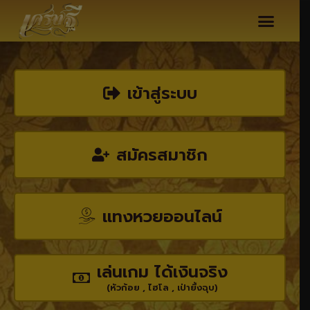
เข้าสู่ระบบ
สมัครสมาชิก
แทงหวยออนไลน์
เล่นเกม ได้เงินจริง
(หัวก้อย , ไฮโล , เป่ายิ้งฉุบ)