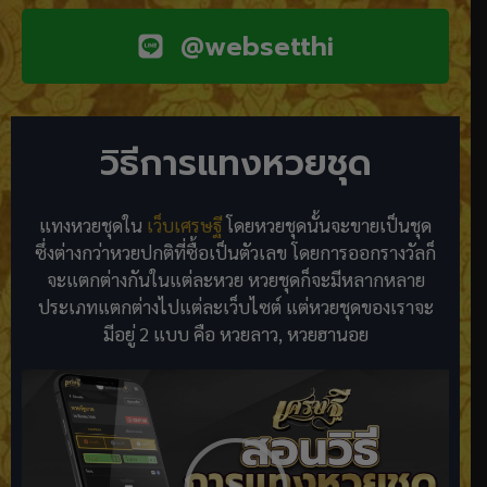
@websetthi
วิธีการแทงหวยชุด
แทงหวยชุดใน
เว็บเศรษฐี
โดยหวยชุดนั้นจะขายเป็นชุด​
ซึ่งต่างกว่าหวยปกติที่ซื้อเป็นตัวเลข โดยการออกรางวัลก็
จะแตกต่างกันในแต่ละหวย หวยชุดก็จะมีหลากหลาย
ประเภทแตกต่างไปแต่ละเว็บไซต์ แต่หวยชุดของเราจะ
มีอยู่ 2 แบบ คือ หวยลาว, หวยฮานอย