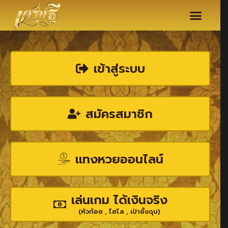
เข้าสู่ระบบ
สมัครสมาชิก
แทงหวยออนไลน์
เล่นเกม ได้เงินจริง
(หัวก้อย , ไฮโล , เป่ายิ้งฉุบ)