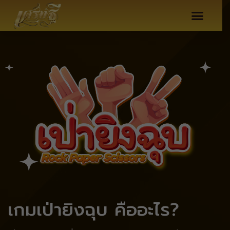
เกมเป่ายิงฉุบ คืออะไร?