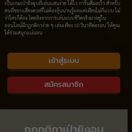
เป็นเกมเป่ายิงฉุบที่เล่นแสนง่าย ได้ไว การันตีผลเร็ว สำหรับ
คนที่ชอบเสี่ยงดวงที่ไม่ต้องลุ้นนานรู้ผลแค่เพียงไม่กี่แบบ ไม่
ว่าใครก็ต้อง โดยอิงจากการเล่นแบบชีวิตจริงมาอยู่ใน
ออนไลน์มีกฏกติกาง่าย ๆ เล่นเพียง 10 วินาทีต่อรอบ ให้คุณ
ได้ร่วมสนุกแน่นอน
เข้าสู่ระบบ
สมัครสมาชิก
กฏกติกาเป่ายิงฉุบ