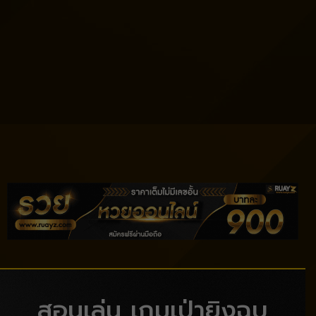
สอนเล่น เกมเป่ายิงฉุบ