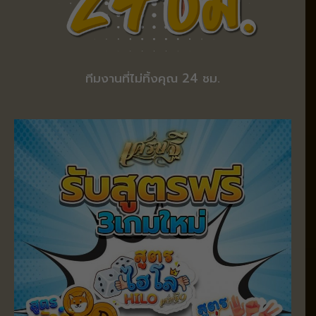
ทีมงานที่ไม่ทิ้งคุณ 24 ชม.