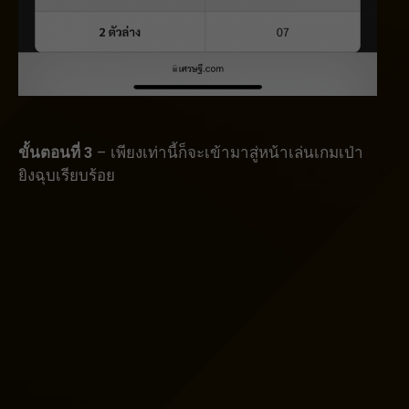
ขั้นตอนที่ 3
– เพียงเท่านี้ก็จะเข้ามาสู่หน้าเล่นเกมเป่า
ยิงฉุบเรียบร้อย