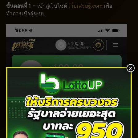
ขั้นตอนที่ 1
– เข้าสู่เว็บไซต์
เว็บเศรษฐี.com
เพื่อ
ทำการเข้าสู่ระบบ
×