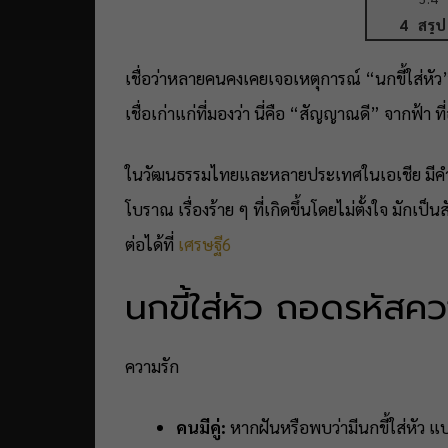
สรุป
เชื่อว่าหลายคนคงเคยเจอเหตุการณ์ “นกขี้ใส่หัว” 
เชื่อเก่าแก่ที่มองว่า นี่คือ “สัญญาณดี” จากฟ้
ในวัฒนธรรมไทยและหลายประเทศในเอเชีย มีคำพูดติ
โบราณ เรื่องร้าย ๆ ที่เกิดขึ้นโดยไม่ตั้งใจ มัก
ต่อได้ที่
เศรษฐี6
นกขี้ใส่หัว ถอดรหัสคว
ความรัก
คนมีคู่:
หากฝันหรือพบว่ามีนกขี้ใส่หัว แ