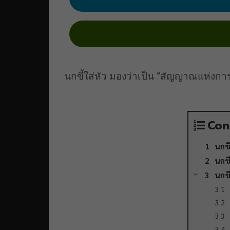
นกขี้ใส่หัว มองว่าเป็น “สัญญาณแห่งการ
Con
นกขี
นกขี
นกขี