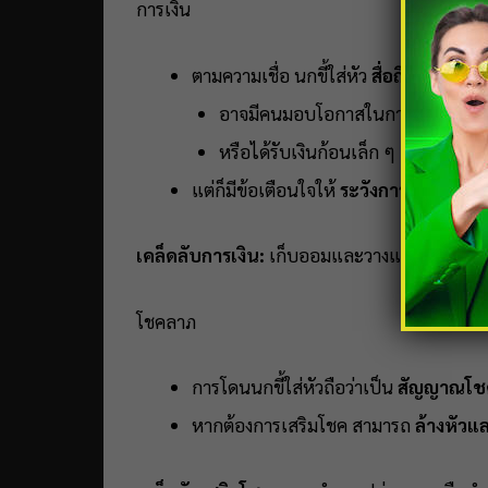
การเงิน
ตามความเชื่อ นกขี้ใส่หัว
สื่อถึงโชคลาภแ
อาจมีคนมอบโอกาสในการลงทุน
หรือได้รับเงินก้อนเล็ก ๆ จากสิ่งที่ค
แต่ก็มีข้อเตือนใจให้
ระวังการใช้เงินฟุ่ม
เคล็ดลับการเงิน:
เก็บออมและวางแผนใช้เงินอย่า
โชคลาภ
การโดนนกขี้ใส่หัวถือว่าเป็น
สัญญาณโช
หากต้องการเสริมโชค สามารถ
ล้างหัวแ