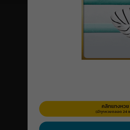
คลิกแทงหวย
(มีทุกหวยตลอด 24 ช