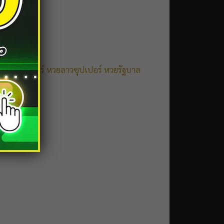
ย
หวยสิงคโปร์
หวยลาวซุปเปอร์
หวยรัฐบาล