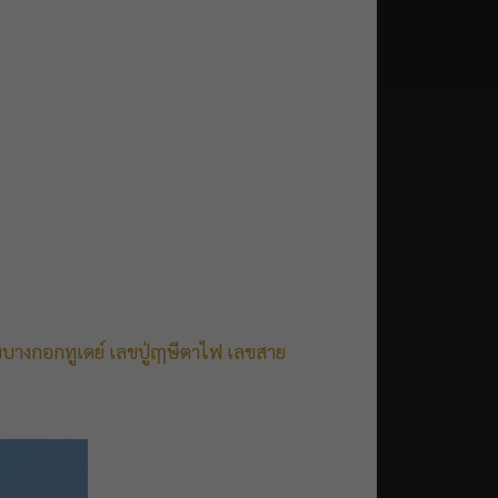
บางกอกทูเดย์
เลขปู่ฤๅษีตาไฟ
เลขสาย