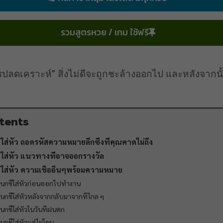
รวมสูตรหวย / เกม ใช้ฟรี
ปลดเคราะห์” สิ่งไม่ดีจะถูกชะล้างออกไป และหลังจากนั้
tents
้ใส่หัว ถอดรหัสความหมายลึกซึ้งที่คุณคาดไม่ถึง
้ใส่หัว แนวทางที่อาจออกรางวัล
้ใส่หัว ความเชื่ออื่นๆพร้อมความหมาย
นกขี้ใส่หัวก่อนออกไปทำงาน
นกขี้ใส่หัวหลังจากกลับมาจากที่ไกล ๆ
นกขี้ใส่หัวในวันที่ฝนตก
นกขี้ใส่หัวแต่ไม่โดน