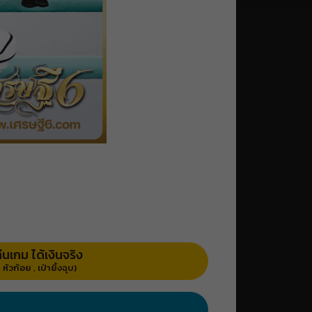
่นเกม ได้เงินจริง
 หัวก้อย , เป่ายิ้งฉุบ)