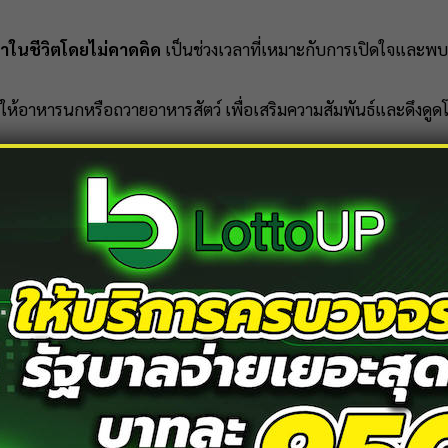
าในชีวิตโดยไม่คาดคิด
เป็นช่วงเวลาที่เหมาะกับการเปิดใจและพบ
่น ให้อาหารนกหรือถวายอาหารสัตว์ เพื่อเสริมความสัมพันธ์และดึงด
าณว่า
จะมีเรื่องไม่คาดคิดเกิดขึ้นในที่ทำงาน
อาจเป็นทั้งเรื่องดีและ
มา
จากหัวหน้า
อนให้
ระวังความผิดพลาดเล็ก ๆ ที่อาจส่งผลใหญ่ในอนาคต
กาสรอบตัว อาจมีผู้ใหญ่หรือเพื่อนร่วมงานช่วยเปิดทางให้