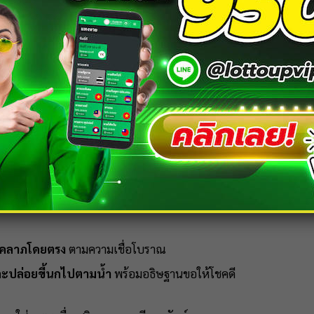
ละรายได้ที่ไม่คาดคิด
ุณไม่คาดคิด เช่น โบนัสหรือของรางวัล หรือการเสี่ยงดวงกับ
หวยฮานอ
เฟือย
เพราะโชคลาภมาแบบชั่วคราว
งรอบคอบ เพื่อให้โชคลาภอยู่กับคุณได้นานขึ้น
คลาภโดยตรง
ตามความเชื่อโบราณ
ละปล่อยขี้นกไปตามน้ำ
พร้อมอธิษฐานขอให้โชคดี