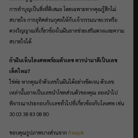
การทำบุญเป็นสิ่งที่ดีเสมอ โดยเฉพาะหากคุณรู้สึกไม่
สบายใจ การอุทิศส่วนกุศลให้กับเจ้ากรรมนายเวรหรือ
ดวงวิญญาณที่เกี่ยวข้องในฝันอาจช่วยเสริมดวงและความ
สบายใจได้
ถ้าฝันเห็นโลงศพพร้อมตัวเลข ควรนำมาตีเป็นเลข
เด็ดไหม?
ใช่ค่ะ หากคุณจำตัวเลขในฝันได้อย่างชัดเจน ตัวเลข
เหล่านั้นอาจเป็นเลขนำโชคส่วนตัวของคุณ ลองนำไป
พิจารณาประกอบกับเลขทั่วไปที่เกี่ยวข้องกับโลงศพ เช่น
30 03 38 83 08 80
ขอบคุณรูปภาพบางส่วนจาก
freepik