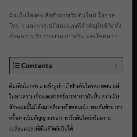
ฝันเห็นโลงศพ สื่อถึงการเริ่มต้นใหม่ โอกาส
ใหม่ ๆ และการเปลี่ยนแปลงที่สำคัญในชีวิตทั้ง
ด้านความรัก การงาน การเงิน และโชคลาภ
Contents
ฝันเห็นโลงศพ อาจฟังดูน่ากลัวสำหรับใครหลายคน แต่
ในทางความเชื่อและศาสตร์การทำนายฝันนั้น ความฝัน
ลักษณะนี้ไม่ได้หมายถึงลางร้ายเสมอไป ตรงกันข้าม บาง
ครั้งอาจเป็นสัญญาณของการเริ่มต้นใหม่หรือความ
เปลี่ยนแปลงที่ดีในชีวิตก็เป็นได้