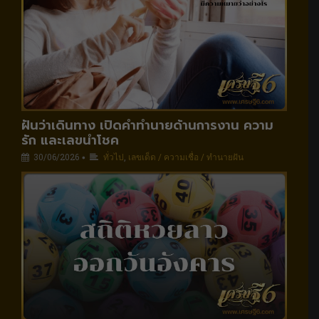
ฝันว่าเดินทาง เปิดคำทำนายด้านการงาน ความ
รัก และเลขนำโชค
30/06/2026
ทั่วไป
,
เลขเด็ด / ความเชื่อ / ทำนายฝัน
•