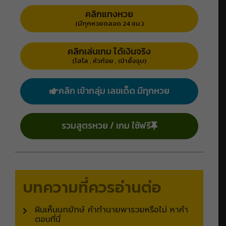
คลิกแทงหวย
(มีทุกหวยตลอด 24 ชม.)
คลิกเล่นเกม ได้เงินจริง
(ไฮโล , หัวก้อย , เป่ายิ้งฉุบ)
คลิก เข้ากลุ่ม เลขเด็ด มีทุกหวย
รวมสูตรหวย / เกม ใช้ฟรี
บทความที่ควรอ่านต่อ
ฝันเห็นนกยักษ์ คำทำนายพารวยหรือไม่ หาคำ
ตอบที่นี่