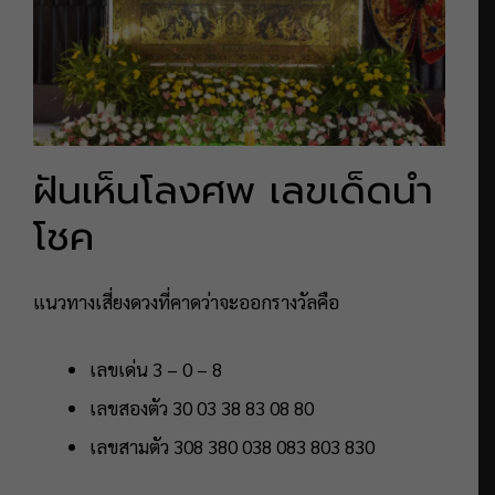
ฝันเห็นโลงศพ เลขเด็ดนำ
โชค
แนวทางเสี่ยงดวงที่คาดว่าจะออกรางวัลคือ
เลขเด่น 3 – 0 – 8
เลขสองตัว 30 03 38 83 08 80
เลขสามตัว 308 380 038 083 803 830