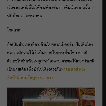
เงินจากแหล่งที่ไม่ได้คาดคิด เช่น การคืนเงินจากหนี้เก่า
หรือโชคจากการลงทุน
โชคลาภ
ถือเป็นช่วงเวลาที่ดวงด้านโชคลาภเปิดกว้าง ฝันเห็นโลง
ศพอาจตีความได้ว่าเป็นลางดีในการเสี่ยงโชค หากมี
ตัวเลขในฝันหรือเหตุการณ์เฉพาะเจาะจง ให้ลองนำมาตี
เป็นเลขเด็ด เพื่อนำไปเสี่ยงดวงกับ
หวยมาเลย์
หวย
สิงคโปร์
หวยกัมพูชา
หวยลาว