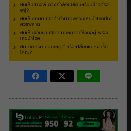
ฝันเห็นช้างไล่ ดวงกำลังเปลี่ยนหรือมีข่าวดีรอ
อยู่?
ฝันเห็นขโมย เปิดคำทำนายพร้อมเลขนำโชคที่ไม่
ควรพลาด
ฝันเห็นผีจับขา เปิดความหมายที่ซ่อนอยู่ พร้อม
เลขนำโชค
ฝันว่าตกรถ บอกเหตุดี หรือเปลี่ยนแปลงครั้ง
ใหญ่?