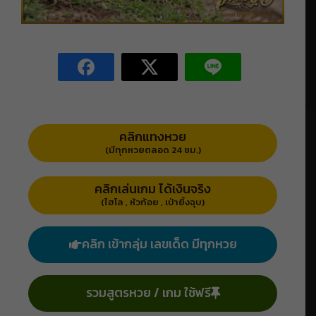
คลิกแทงหวย
(มีทุกหวยตลอด 24 ชม.)
คลิกเล่นเกม ได้เงินจริง
(ไฮโล , หัวก้อย , เป่ายิ้งฉุบ)
คลิก เข้ากลุ่ม เลขเด็ด มีทุกหวย
รวมสูตรหวย / เกม ใช้ฟรี