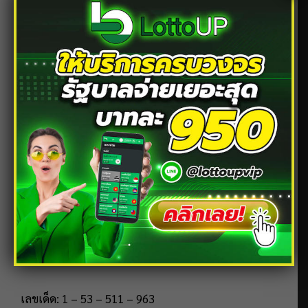
ถือเป็นความฝันมงคลมาก โดยเฉพาะถ้าตัวเงินตัวทองไม่
ได้ทำร้ายคุณ ตำราโบราณเชื่อว่าเป็นสัญญาณแห่งโชค
ลาภ เงินทอง และโอกาสใหม่ ๆ
ความหมายที่โดดเด่น:
การเงินคล่องตัว
ธุรกิจมีกำไร
คนทำค้าขายยอดขายพุ่ง
อาจมีโชคจากบ้านเลขที่
หลายคนจึงนำเลขบ้านหรือเลขที่เกี่ยวข้องไปเสี่ยงโชค
เลขเด็ด: 1 – 53 – 511 – 963