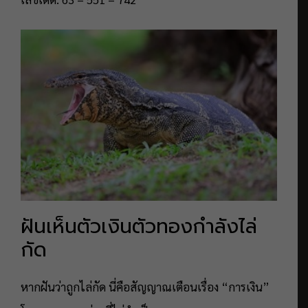
ฝันเห็นตัวเงินตัวทองกำลังไล่
กัด
หากฝันว่าถูกไล่กัด นี่คือสัญญาณเตือนเรื่อง “การเงิน”