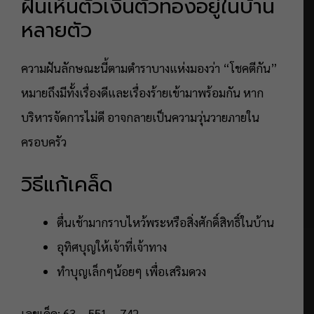
ฝันเห็นตัวเงินตัวทองอยู่ในบ้าน
หลายตัว
ความฝันลักษณะนี้ตามตำราบางแห่งมองว่า “โชคตีกัน”
หมายถึงมีทั้งเรื่องดีและเรื่องร้ายเข้ามาพร้อมกัน หาก
บริหารจัดการไม่ดี อาจกลายเป็นความวุ่นวายภายใน
ครอบครัว
วิธีแก้เคล็ด
ตื่นเช้ามากราบไหว้พระหรือสิ่งศักดิ์สิทธิ์ในบ้าน
อุทิศบุญให้เจ้าที่เจ้าทาง
ทำบุญเล็กๆน้อยๆ เพื่อเสริมดวง
เลขเด็ด: 63 – 551 – 742