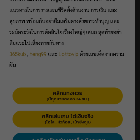
แนวทางในการวางแผนชีวิตทั้งด้านงาน การเงิน และ
สุขภาพ พร้อมกับอย่าลืมเสริมดวงด้วยการทำบุญ และ
ระมัดระวังในการตัดสินใจเรื่องใหญ่ๆเสมอ สุดท้ายอย่า
ลืมแวะไปเสี่ยงทายกับทาง
365kub
,
heng99
และ
Lottovip
ด้วยเลขเด็ดจากความ
ฝัน
คลิกแทงหวย
(มีทุกหวยตลอด 24 ชม.)
คลิกเล่นเกม ได้เงินจริง
(ไฮโล , หัวก้อย , เป่ายิ้งฉุบ)