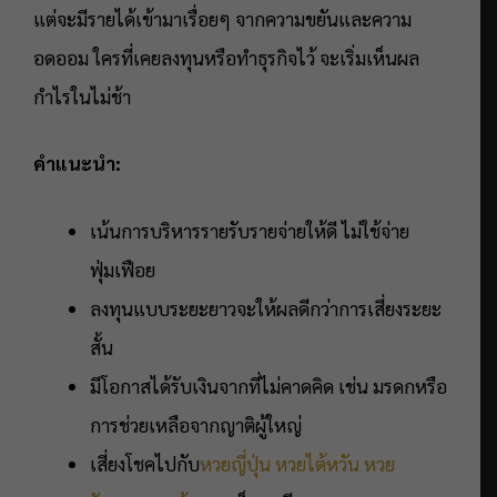
แต่จะมีรายได้เข้ามาเรื่อยๆ จากความขยันและความ
อดออม ใครที่เคยลงทุนหรือทำธุรกิจไว้ จะเริ่มเห็นผล
กำไรในไม่ช้า
คำแนะนำ:
เน้นการบริหารรายรับรายจ่ายให้ดี ไม่ใช้จ่าย
ฟุ่มเฟือย
ลงทุนแบบระยะยาวจะให้ผลดีกว่าการเสี่ยงระยะ
สั้น
มีโอกาสได้รับเงินจากที่ไม่คาดคิด เช่น มรดกหรือ
การช่วยเหลือจากญาติผู้ใหญ่
เสี่ยงโชคไปกับ
หวยญี่ปุ่น
หวยไต้หวัน
หวย