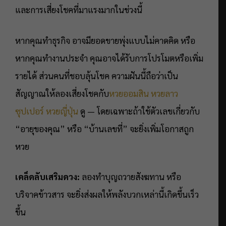
และการเสี่ยงโชคที่มาแรงมากในช่วงนี้
หากคุณทำธุรกิจ อาจมียอดขายพุ่งแบบไม่คาดคิด หรือ
หากคุณทำงานประจำ คุณอาจได้รับการโปรโมตหรือเพิ่ม
รายได้ ส่วนคนที่ชอบลุ้นโชค ความฝันนี้ถือว่าเป็น
สัญญาณให้ลองเสี่ยงโชคกับ
หวยออมสิน
หวยลาว
ซุปเปอร์
หวยญี่ปุ่น
ดู — โดยเฉพาะถ้าใช้ตัวเลขเกี่ยวกับ
“อายุของคุณ” หรือ “บ้านเลขที่” จะยิ่งเพิ่มโอกาสถูก
หวย
เคล็ดลับเสริมดวง:
ลองทำบุญถวายสังฆทาน หรือ
บริจาคข้าวสาร จะยิ่งส่งผลให้พลังบวกเหล่านี้เกิดขึ้นเร็ว
ขึ้น