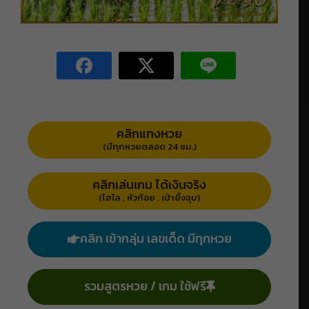
คลิกแทงหวย
(มีทุกหวยตลอด 24 ชม.)
คลิกเล่นเกม ได้เงินจริง
(ไฮโล , หัวก้อย , เป่ายิ้งฉุบ)
คลิก เข้ากลุ่ม เลขเด็ด มีทุกหวย
รวมสูตรหวย / เกม ใช้ฟรี