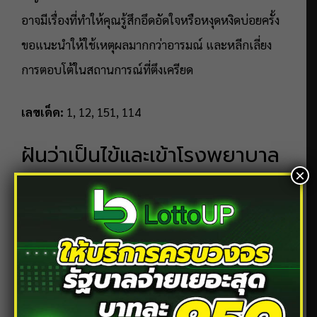
อาจมีเรื่องที่ทำให้คุณรู้สึกอึดอัดใจหรือหงุดหงิดบ่อยครั้ง
ขอแนะนำให้ใช้เหตุผลมากกว่าอารมณ์ และหลีกเลี่ยง
การตอบโต้ในสถานการณ์ที่ตึงเครียด
เลขเด็ด:
1, 12, 151, 114
ฝันว่าเป็นไข้และเข้าโรงพยาบาล
×
ฝันนี้อาจบ่งบอกถึงการสูญเสียทรัพย์สินหรือค่าใช้จ่ายที่
เกี่ยวข้องกับสุขภาพ เช่น ค่ารักษาพยาบาล หรือค่าดูแล
ตัวเองในด้านต่างๆ ดังนั้นจึงควรใส่ใจสุขภาพของตนเอง
ให้มากขึ้น โดยเฉพาะระบบทางเดินหายใจ หรือโรคเกี่ยว
กับความอ่อนเพลีย นอกจากนี้ยังมีความเชื่อว่าการฝัน
แบบนี้อาจเป็นลางดี หากนำตัวเลขที่เกี่ยวข้องกับวันเกิด