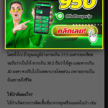
ไปเสี่ยงโชคกับ
หวยมาเลย์
หวยหุ้น
หวยฮานอย
หวยลาว
ก็อาจมีโอกาสถูกรางวัล
เลขเด็ด:
14, 28, 36, 747
อุณหภูมิร่างกายกี่องศาถึงจะเรียกว่าเป็นไข้?
โดยทั่วไป ถ้าอุณหภูมิร่างกายเกิน 37.5 องศาเซลเซียส
จะถือว่าเป็นไข้ หากเกิน 38.5 ถือว่าไข้สูง และหากเกิน
40 องศา ควรรีบไปโรงพยาบาลโดยด่วน เพราะอาจเป็น
อันตรายถึงชีวิต
ไข้ป่าคืออะไร?
ไข้ป่าเกิดจากการติดเชื้อที่มาจากยุงหรือแมลงในป่า เช่น