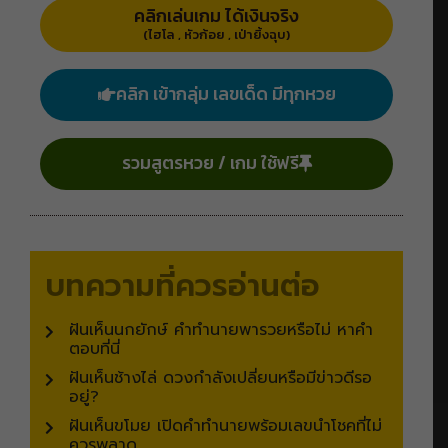
คลิกเล่นเกม ได้เงินจริง
(ไฮโล , หัวก้อย , เป่ายิ้งฉุบ)
คลิก เข้ากลุ่ม เลขเด็ด มีทุกหวย
รวมสูตรหวย / เกม ใช้ฟรี
บทความที่ควรอ่านต่อ
ฝันเห็นนกยักษ์ คำทำนายพารวยหรือไม่ หาคำ
ตอบที่นี่
ฝันเห็นช้างไล่ ดวงกำลังเปลี่ยนหรือมีข่าวดีรอ
อยู่?
ฝันเห็นขโมย เปิดคำทำนายพร้อมเลขนำโชคที่ไม่
ควรพลาด