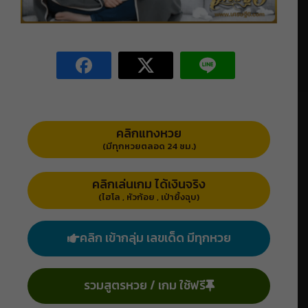
คลิกแทงหวย
(มีทุกหวยตลอด 24 ชม.)
คลิกเล่นเกม ได้เงินจริง
(ไฮโล , หัวก้อย , เป่ายิ้งฉุบ)
คลิก เข้ากลุ่ม เลขเด็ด มีทุกหวย
รวมสูตรหวย / เกม ใช้ฟรี