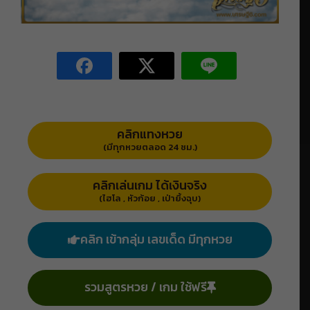
คลิกแทงหวย
(มีทุกหวยตลอด 24 ชม.)
คลิกเล่นเกม ได้เงินจริง
(ไฮโล , หัวก้อย , เป่ายิ้งฉุบ)
คลิก เข้ากลุ่ม เลขเด็ด มีทุกหวย
รวมสูตรหวย / เกม ใช้ฟรี