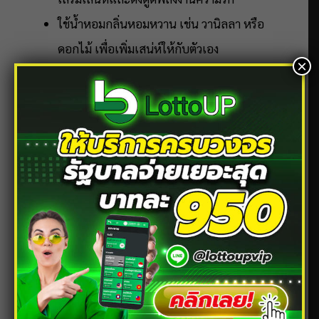
ใช้น้ำหอมกลิ่นหอมหวาน เช่น วานิลลา หรือ
ดอกไม้ เพื่อเพิ่มเสน่ห์ให้กับตัวเอง
×
ความรักคนมีคู่
ช่วงนี้คุณโดดเด่นเป็นพิเศษ ไปที่ไหนก็มีแต่คนให้ความ
สนใจ จนแฟนของคุณเริ่มมีอาการหวงเบา ๆ แม้ว่าจะ
เป็นเรื่องที่ทำให้คุณยิ้มได้ แต่ก็ควรทำให้เขามั่นใจใน
ความรักของคุณด้วย การเอาใจใส่และแสดงออกว่าเขา
สำคัญสำหรับคุณ จะช่วยให้ความสัมพันธ์แน่นแฟ้นขึ้น
คำแนะนำเสริมดวง: