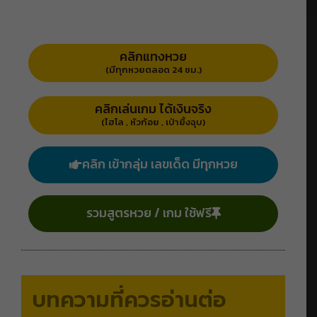
คลิกแทงหวย
(มีทุกหวยตลอด 24 ชม.)
คลิกเล่นเกม ได้เงินจริง
(ไฮโล , หัวก้อย , เป่ายิ้งฉุบ)
คลิก เข้ากลุ่ม เลขเด็ด มีทุกหวย
รวมสูตรหวย / เกม ใช้ฟรี
บทความที่ควรอ่านต่อ