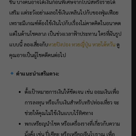
ขึ้น บางคนอาจได้เงินก้อนพิเศษจากโบนัสหรือรายได้
เสริม แต่ระวังอย่าเผลอใช้เงินเพลินไปกับของฟุ่มเฟือย
เพราะมีเกณฑ์ต้องใช้เงินไปกับเรื่องไม่คาดคิดในอนาคต
แต่ในด้านโชคลาภ เป็นช่วงเวลาฟ้าประทาน ใครที่ฝันรูป
แบบนี้ ลองเสี่ยงกับ
หวยปิงปอง
หวยญี่ปุ่น
หวยไต้หวัน
ดู
คุณอาจเป็นผู้โชคดีคนต่อไป
คำแนะนำเสริมดวง:
ตั้งเป้าหมายการเงินให้ชัดเจน เช่น ออมเงินเพื่อ
การลงทุน หรือเก็บเงินสำหรับทริปท่องเที่ยว จะ
ช่วยให้คุณไม่ใช้เงินแบบไร้ทิศทาง
พกเหรียญนำโชค หรือเครื่องรางที่เกี่ยวกับความ
มั่งคั่ง เช่น ปี่เซียะ หรือเหรียญจีนโบราณ เพื่อ