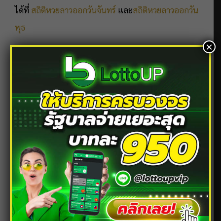
ได้ที่
สถิติหวยลาวออกวันจันทร์
และ
สถิติหวยลาวออกวัน
พุธ
×
หวยซองคืออะไร
การใบ้หวยด้วยการให้ตัวเลขจากสำนักต่าง ๆ โดยการนำ
ตัวเลขใส่ในซอง และขายให้กับคอหวยทุกท่าน ยิ่งสำนัก
ไหนที่มีชื่อเสียงและมีความแม่นยำมาก ราคาของหวย
ซองก็จะแพงมากยิ่งขึ้นเช่นกัน ซึ่งคอหวยส่วนใหญ่จะ
ชอบลุ้นหวยตาม
หวยซอง
เพราะค่อนข้างจะมีความน่า
เชื่อถือเพราะเลขที่ได้นำมาใส่ในซองเป็นเลขจากสำนัก
เด็ดดัง ๆ กันทั้งนั้น
ขอบคุณรูปภาพจาก
LekdetToday