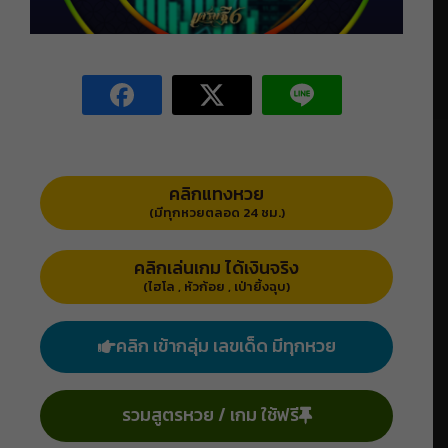
คลิกแทงหวย
(มีทุกหวยตลอด 24 ชม.)
คลิกเล่นเกม ได้เงินจริง
(ไฮโล , หัวก้อย , เป่ายิ้งฉุบ)
คลิก เข้ากลุ่ม เลขเด็ด มีทุกหวย
รวมสูตรหวย / เกม ใช้ฟรี