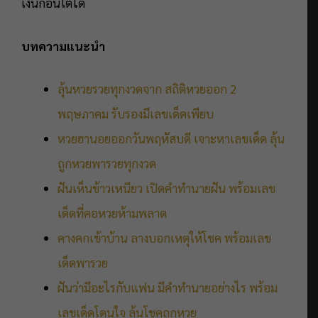
เงินก้อนโตได้
บทความแนะนำ
ลุ้นหวยรวยทุกงวดจาก สถิติหวยออก 2
พฤษภาคม รับรองมีเลขเด็ดเพียบ
หวยฮานอยออกวันพฤหัสบดี เจาะหาเลขเด็ด ลุ้น
ถูกหวยพารวยทุกงวด
ฝันเห็นข้าวเหนียว เปิดคำทำนายฝัน พร้อมเลข
เด็ดที่คอหวยห้ามพลาด
คางคกเข้าบ้าน ลางบอกเหตุให้โชค พร้อมเลข
เด็ดพารวย
ฝันว่ามีอะไรกับแฟน มีคำทำนายอย่างไร พร้อม
เลขเด็ดโดนใจ ลุ้นโชคถูกหวย