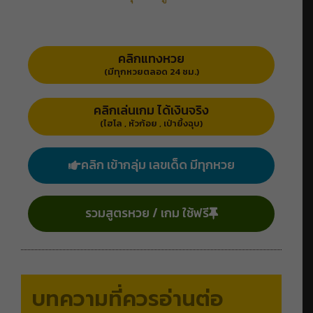
คลิกแทงหวย
(มีทุกหวยตลอด 24 ชม.)
คลิกเล่นเกม ได้เงินจริง
(ไฮโล , หัวก้อย , เป่ายิ้งฉุบ)
คลิก เข้ากลุ่ม เลขเด็ด มีทุกหวย
รวมสูตรหวย / เกม ใช้ฟรี
บทความที่ควรอ่านต่อ