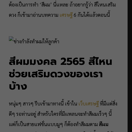
ต้องเป็นการทำ ‘สีผม’ นี่แหละ ถ้าอยากรู้ว่า สีไหนเสริม
ดวง ก็เข้ามาอ่านบทความ
เศรษฐี
6 กันได้แล้วตอนนี้
สีผมมงคล 2565 สีไหน
ช่วยเสริมดวงของเรา
บ้าง
หนุ่มๆ สาวๆ รีบเข้ามาทางนี้ เข้าใน
เว็บเศรษฐี
ที่มีแต่สิ่ง
ดีๆ รอท่านอยู่ สำหรับใครที่มีแพลนจะทำสีผมเร็วๆ นี้
แต่ก็เป็นสายแฟชั่นแบบมูๆ ก็ต้องทำสีผมตาม
สีผม