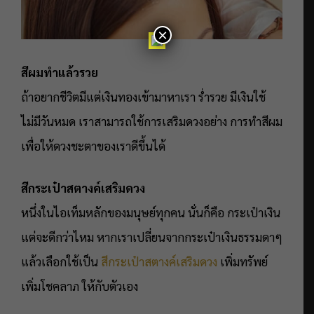
×
สีผมทำแล้วรวย
ถ้าอยากชีวิตมีแต่เงินทองเข้ามาหาเรา ร่ำรวย มีเงินใช้
ไม่มีวันหมด เราสามารถใช้การเสริมดวงอย่าง การทำสีผม
เพื่อให้ดวงชะตาของเราดีขึ้นได้
สีกระเป๋าสตางค์เสริมดวง
หนึ่งในไอเท็มหลักของมนุษย์ทุกคน นั่นก็คือ กระเป๋าเงิน
แต่จะดีกว่าไหม หากเราเปลี่ยนจากกระเป๋าเงินธรรมดาๆ
แล้วเลือกใช้เป็น
สีกระเป๋าสตางค์เสริมดวง
เพิ่มทรัพย์
เพิ่มโชคลาภ ให้กับตัวเอง