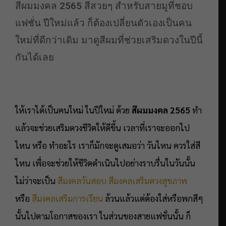
สีผมมงคล 2565 สีสวยๆ สำหรับสายมูที่ชอบ
แฟชั่น ปีใหม่แล้ว ก็ต้องเปลี่ยนตัวเองเป็นคน
ใหม่ที่ดีกว่าเดิม มาดูสีผมที่ช่วยเสริมดวงในปีนี้
กันได้เลย
ให้เราได้เป็นคนใหม่ ในปีใหม่ ด้วย
สีผมมงคล 2565
ทำ
แล้วจะช่วยเสริมดวงชีวิตให้ดีขึ้น เวลาที่เราจะออกไป
ไหน หรือ ทำอะไร เราก็มักจะดูเสมอว่า วันไหน ควรใส่สี
ไหน เพื่อจะช่วยให้ชีวิตดำเนินไปอย่างราบรื่นในวันนั้น
ไม่ว่าจะเป็น
สีมงคลวันสอบ
สีมงคลเสริมดวงสุขภาพ
หรือ
สีมงคลเสริมการเรียน
ล้วนแล้วแต่ต้องใส่หรือพกสีๆ
นั้นไปตามโอกาสของเรา ในส่วนของสายแฟชั่นนั้น ก็