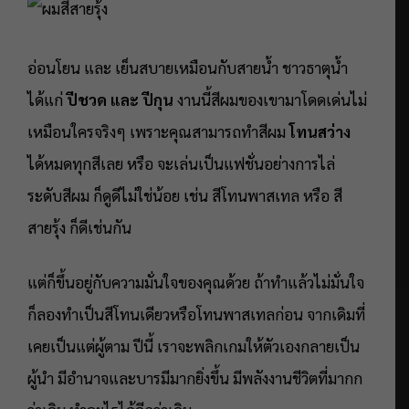
อ่อนโยน และ เย็นสบายเหมือนกับสายน้ำ ชาวธาตุน้ำ
ได้แก่
ปีชวด และ ปีกุน
งานนี้สีผมของเขามาโดดเด่นไม่
เหมือนใครจริงๆ เพราะคุณสามารถทำสีผม
โทนสว่าง
ได้หมดทุกสีเลย หรือ จะเล่นเป็นแฟชั่นอย่างการไล่
ระดับสีผม ก็ดูดีไม่ใช่น้อย เช่น สีโทนพาสเทล หรือ สี
สายรุ้ง ก็ดีเช่นกัน
แต่ก็ขึ้นอยู่กับความมั่นใจของคุณด้วย ถ้าทำแล้วไม่มั่นใจ
ก็ลองทำเป็นสีโทนเดียวหรือโทนพาสเทลก่อน จากเดิมที่
เคยเป็นแต่ผู้ตาม ปีนี้ เราจะพลิกเกมให้ตัวเองกลายเป็น
ผู้นำ มีอำนาจและบารมีมากยิ่งขึ้น มีพลังงานชีวิตที่มากก