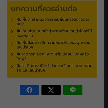
บทความที่ควรอ่านต่อ
ฝันเห็นช้างไล่ ดวงกำลังเปลี่ยนหรือมีข่าวดีรอ
อยู่?
ฝันเห็นขโมย เปิดคำทำนายพร้อมเลขนำโชคที่ไม่
ควรพลาด
ฝันเห็นผีจับขา เปิดความหมายที่ซ่อนอยู่ พร้อม
เลขนำโชค
ฝันว่าตกรถ บอกเหตุดี หรือเปลี่ยนแปลงครั้ง
ใหญ่?
ฝันว่าเดินทาง เปิดคำทำนายด้านการงาน ความ
รัก และเลขนำโชค