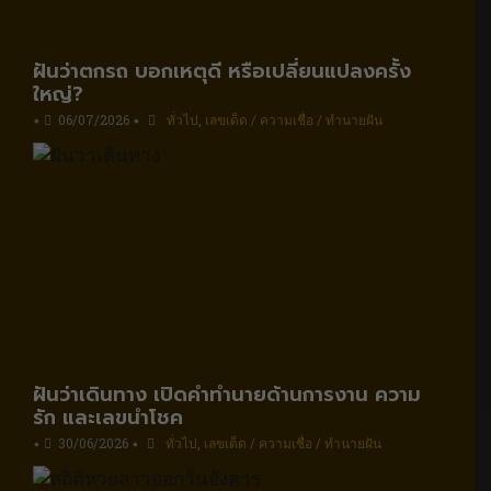
ฝันว่าตกรถ บอกเหตุดี หรือเปลี่ยนแปลงครั้ง
ใหญ่?
06/07/2026
ทั่วไป
,
เลขเด็ด / ความเชื่อ / ทำนายฝัน
•
•
ฝันว่าเดินทาง เปิดคำทำนายด้านการงาน ความ
รัก และเลขนำโชค
30/06/2026
ทั่วไป
,
เลขเด็ด / ความเชื่อ / ทำนายฝัน
•
•