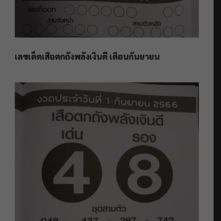
เลขเด็ดเสือตกถังพลังเงินดี เดือนกันยายน