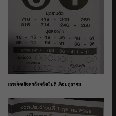
เลขเด็ดเสือตกถังพลังเงินดี เดือนตุลาคม