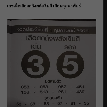
เลขเด็ดเสือตกถังพลังเงินดี เดือนกุมพาพันธ์