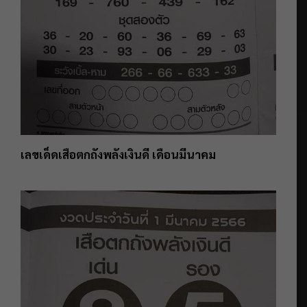
เลขเด็ดเสือตกถังพลังเงินดี เดือนมีนาคม