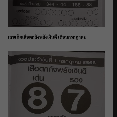
เลขเด็ดเสือตกถังพลังเงินดี เดือนกรกฎาคม