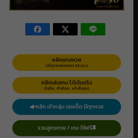
คลิกแทงหวย
(มีทุกหวยตลอด 24 ชม.)
คลิกเล่นเกม ได้เงินจริง
(ไฮโล , หัวก้อย , เป่ายิ้งฉุบ)
คลิก เข้ากลุ่ม เลขเด็ด มีทุกหวย
รวมสูตรหวย / เกม ใช้ฟรี