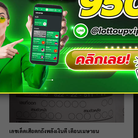
เลขเด็ดเสือตกถังพลังเงินดี เดือนเมษายน