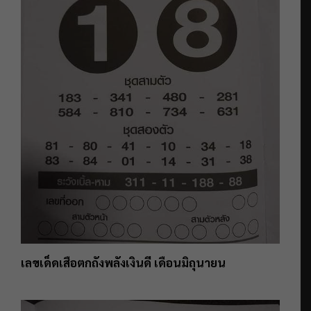
เลขเด็ดเสือตกถังพลังเงินดี เดือนมิถุนายน