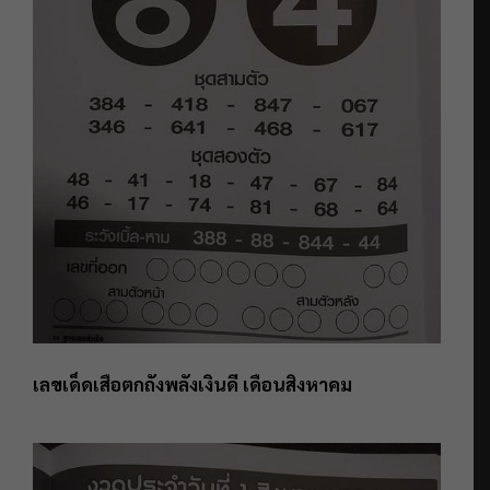
เลขเด็ดเสือตกถังพลังเงินดี เดือนสิงหาคม